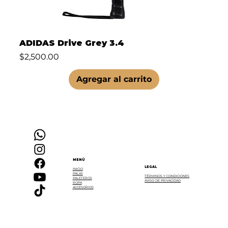
ADIDAS Drive Grey 3.4
Precio
$2,500.00
Agregar al carrito
MENÚ
LEGAL
INICIO
PALAS
TÉRMINOS Y CONDICIONES
PALETEROS
AVISO DE PRIVACIDAD
ROPA
ACCESORIOS