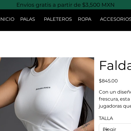
Envíos gratis a partir de $3,500 MXN
INICIO
PALAS
PALETEROS
ROPA
ACCESORIO
Fald
Precio
$845.00
Con un diseñ
frescura, esta 
jugadoras que
TALLA