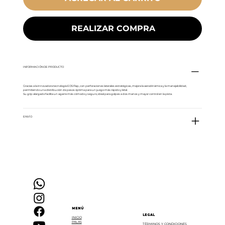
REALIZAR COMPRA
INFORMACIÓN DE PRODUCTO
Gracias a la innovadora tecnología EOS Flap, con perforaciones laterales estratégicas, mejora la aerodinámica y la manejabilidad,
permitiendo una distribución de pesos óptima para un juego más rápido y letal.
Su grip alargado facilita un agarre más cómodo y seguro, ideal para golpes a dos manos y mayor control en la pista.
ENVÍO
MENÚ
LEGAL
INICIO
PALAS
TÉRMINOS Y CONDICIONES