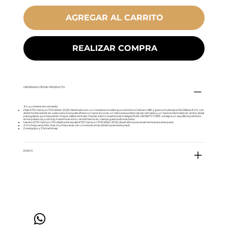
AGREGAR AL CARRITO
REALIZAR COMPRA
INFORMACIÓN DE PRODUCTO
En su interior encontarás:
Pala AT10 Genius LTD Edition 2025: Diseñada con un novedoso molde que combina Carbono 18K y goma multicapa MLD Black EVA con
distinta densidad en cada cara. Esta pala ofrece un tacto duro en un lado para potenciar los remates y un tacto intermedio en el otro, ideal
para golpes que requieren mayor salida de bola. Gracias a la innovadora tecnología DUAL DENSITY CORE, se logra un equilibrio perfecto
entre potencia y control, maximizando tu rendimiento en cada jugada sobre la pista.
Llavero AT10 Genius LTD :réplica de la pala AT10 Genius LTD Edition 2025, diseñado exclusivamente para este pack.
2 muñequeras Nox: dos muñequeras con una exclusivas diseño para este pack.
2 overgrips y 2 Smartstrap
ENVÍO