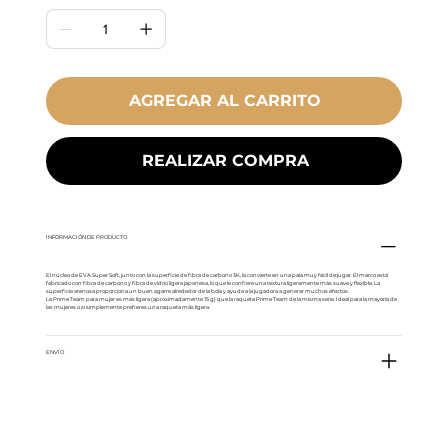
AGREGAR AL CARRITO
REALIZAR COMPRA
INFORMACIÓN DE PRODUCTO
El núcleo de EVA Super Soft, junto con la superficie de fibra de carbono 3K, la convierte en una pala muy fácil de jugar. El marco está
fabricado con fibra de carbono y fibra de vidrio ligera japonesa, lo que le confiere una textura ligeramente más suave y flexible. La
superficie arenosa proporciona un buen agarre alrededor de la bola y ayuda a la jugadora a generar muchos efectos.
La Prime Team para mujer es más ligera (aproximadamente 15 g) que la raqueta Prime Team de la misma serie. Ideal para la mayoría de
las mujeres o si simplemente prefieres una raqueta más ligera.
ENVÍO