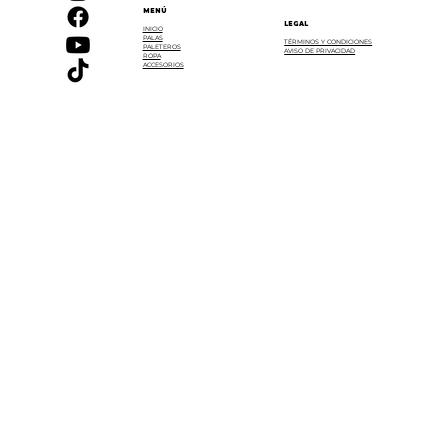
MENÚ
LEGAL
INICIO
PALAS
TÉRMINOS Y CONDICIONES
PALETEROS
AVISO DE PRIVACIDAD
ROPA
ACCESORIOS