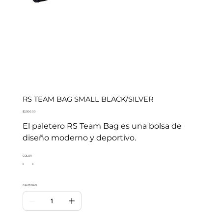
RS TEAM BAG SMALL BLACK/SILVER
Precio
$2,300.00
El paletero RS Team Bag es una bolsa de
diseño moderno y deportivo.
COLOR
CANTIDAD