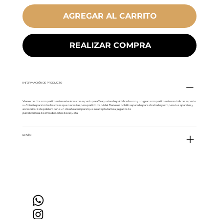
AGREGAR AL CARRITO
REALIZAR COMPRA
INFORMACIÓN DE PRODUCTO
Viene con dos compartimentos exteriores con espacio para 2 raquetas de pádel cada uno y un gran compartimento central con espacio
suficiente para todas las cosas que necesitas para partido de pádel. Tiene un bolsillo separado para el calzado y otro para tus aparatos y
accesorios. Este paletero tiene un diseño atemporal que se adapta tanto al jugador de
pádel como al de otros deportes de raqueta.
ENVÍO