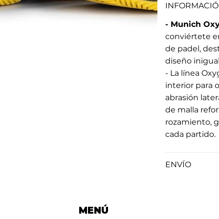
INFORMACIÓ
- Munich Oxy
conviértete e
de padel, de
diseño inigua
- La línea Ox
interior para 
abrasión late
de malla refo
rozamiento, g
cada partido.
ENVÍO
MENÚ