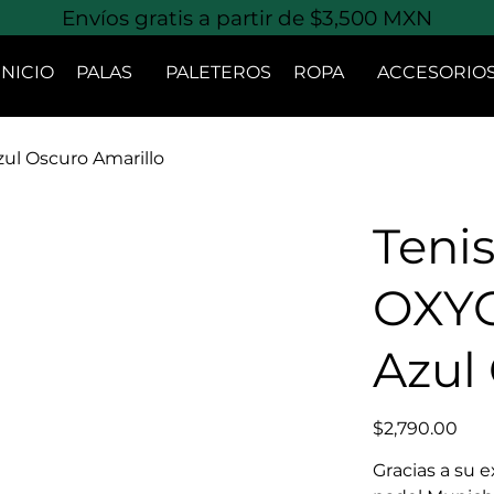
Envíos gratis a partir de $3,500 MXN
INICIO
PALAS
PALETEROS
ROPA
ACCESORIO
l Oscuro Amarillo
Teni
OXYG
Azul
Precio
$2,790.00
Gracias a su e